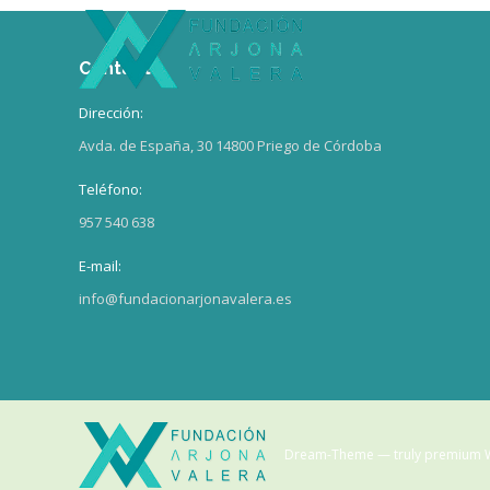
Contacto
Dirección:
Avda. de España, 30 14800 Priego de Córdoba
Teléfono:
957 540 638
E-mail:
info@fundacionarjonavalera.es
Dream-Theme — truly
premium 