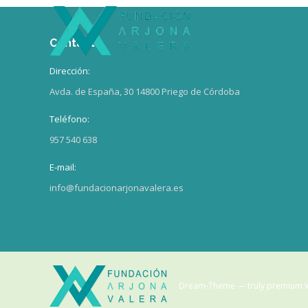
Contacto
Dirección:
Avda. de España, 30 14800 Priego de Córdoba
Teléfono:
957 540 638
E-mail:
info@fundacionarjonavalera.es
Dream-Theme — truly
premium 