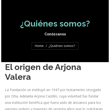
¿Quiénes somos?
Conózcanos
You are here:
Home
¿Quiénes somos?
El origen de Arjona
Valera
La Fundación se instituyó en 1947 por testamento otorgado
por Dña. Adelaida Arjona Castillo, cuya voluntad fue fundar
una institución benéfica que fuera asilo de ancianos para los
varones pobres y mayores de sesenta años que lo solicitaran