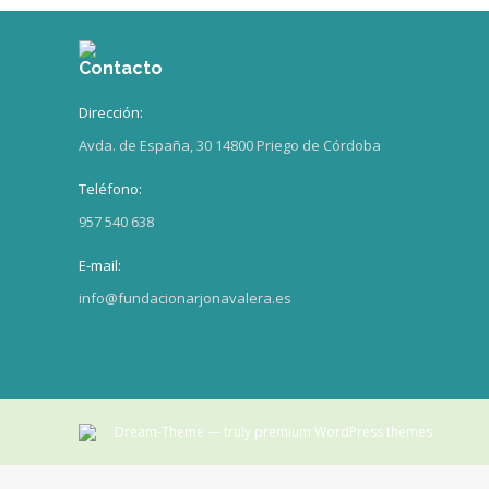
Contacto
Dirección:
Avda. de España, 30 14800 Priego de Córdoba
Teléfono:
957 540 638
E-mail:
info@fundacionarjonavalera.es
Dream-Theme — truly
premium WordPress themes