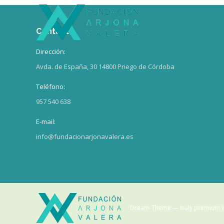
Contacto
Dirección:
Avda. de España, 30 14800 Priego de Córdoba
Teléfono:
957 540 638
E-mail:
info@fundacionarjonavalera.es
Dream-Theme — truly
premium 