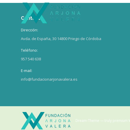
Contacto
Dirección:
Avda. de España, 30 14800 Priego de Córdoba
Teléfono:
957 540 638
E-mail:
info@fundacionarjonavalera.es
Dream-Theme — truly
premium 