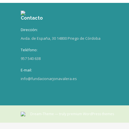
Contacto
Dirección:
Avda. de España, 30 14800 Priego de Córdoba
Teléfono:
957 540 638
E-mail:
info@fundacionarjonavalera.es
Dream-Theme — truly
premium WordPress themes