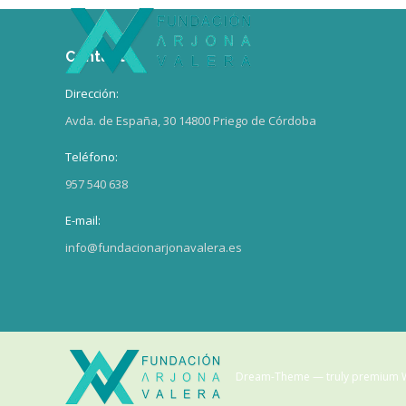
Contacto
Dirección:
Avda. de España, 30 14800 Priego de Córdoba
Teléfono:
957 540 638
E-mail:
info@fundacionarjonavalera.es
Dream-Theme — truly
premium 