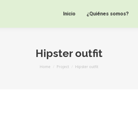
Inicio
¿Quiénes somos?
Hipster outfit
You are here:
Home
Project
Hipster outfit