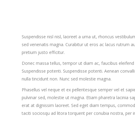
Suspendisse nisl nisl, laoreet a urna ut, rhoncus vestibul
sed venenatis magna. Curabitur ut eros ac lacus rutrum auct
pretium justo efficitur.
Donec massa tellus, tempor ut diam ac, faucibus eleifend s
Suspendisse potenti. Suspendisse potenti. Aenean convalli
nulla tincidunt non. Nunc sed molestie magna.
Phasellus vel neque et ex pellentesque semper vel et sapi
pulvinar sed, molestie ut magna. Etiam pharetra lacinia sa
erat at dignissim laoreet. Sed eget diam tempus, commodo 
taciti sociosqu ad litora torquent per conubia nostra, 