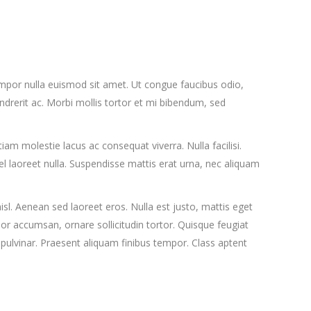
tempor nulla euismod sit amet. Ut congue faucibus odio,
endrerit ac. Morbi mollis tortor et mi bibendum, sed
am molestie lacus ac consequat viverra. Nulla facilisi.
l laoreet nulla. Suspendisse mattis erat urna, nec aliquam
l. Aenean sed laoreet eros. Nulla est justo, mattis eget
lor accumsan, ornare sollicitudin tortor. Quisque feugiat
pulvinar. Praesent aliquam finibus tempor. Class aptent