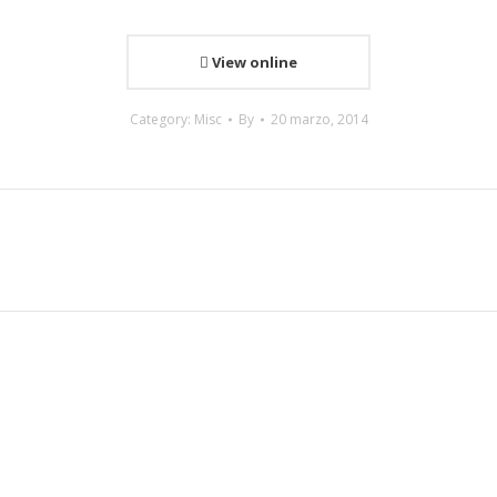
View online
Category:
Misc
By
20 marzo, 2014
Proyecto
siguiente