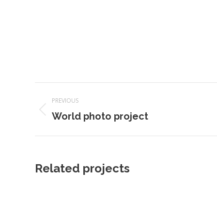
Navegación
PREVIOUS
entre
Proyecto
World photo project
anterior
proyectos
Related projects