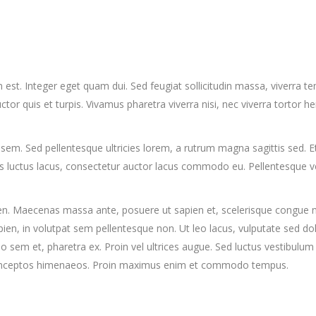
um est. Integer eget quam dui. Sed feugiat sollicitudin massa, viverra 
or quis et turpis. Vivamus pharetra viverra nisi, nec viverra tortor h
em. Sed pellentesque ultricies lorem, a rutrum magna sagittis sed. Eti
s luctus lacus, consectetur auctor lacus commodo eu. Pellentesque ve
en. Maecenas massa ante, posuere ut sapien et, scelerisque congue nis
pien, in volutpat sem pellentesque non. Ut leo lacus, vulputate sed do
sem et, pharetra ex. Proin vel ultrices augue. Sed luctus vestibulum 
per inceptos himenaeos. Proin maximus enim et commodo tempus.